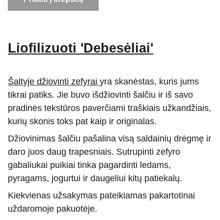
Liofilizuoti 'Debesėliai'
Šaltyje džiovinti zefyrai
yra skanėstas, kuris jums
tikrai patiks. Jie buvo išdžiovinti šalčiu ir iš savo
pradinės tekstūros paverčiami traškiais užkandžiais,
kurių skonis toks pat kaip ir originalas.
Džiovinimas šalčiu pašalina visą saldainių drėgmę ir
daro juos daug trapesniais. Sutrupinti zefyro
gabaliukai puikiai tinka pagardinti ledams,
pyragams, jogurtui ir daugeliui kitų patiekalų.
Kiekvienas užsakymas pateikiamas pakartotinai
uždaromoje pakuotėje.