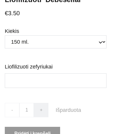
€3.50
Kiekis
Liofilizuoti zefyriukai
Išparduota
-
+
Pridėti į krepšelį