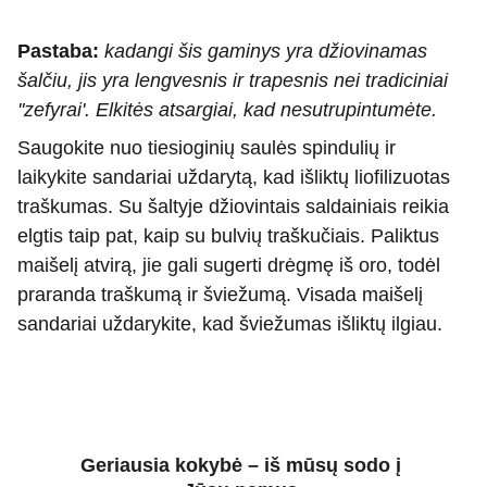
Pastaba:
kadangi šis gaminys yra džiovinamas
šalčiu, jis yra lengvesnis ir trapesnis nei tradiciniai
''zefyrai'. Elkitės atsargiai, kad nesutrupintumėte.
Saugokite nuo tiesioginių saulės spindulių ir
laikykite sandariai uždarytą, kad išliktų liofilizuotas
traškumas. Su šaltyje džiovintais saldainiais reikia
elgtis taip pat, kaip su bulvių traškučiais. Paliktus
maišelį atvirą, jie gali sugerti drėgmę iš oro, todėl
praranda traškumą ir šviežumą. Visada maišelį
sandariai uždarykite, kad šviežumas išliktų ilgiau.
Geriausia kokybė
 – iš 
mūsų sodo
 į 