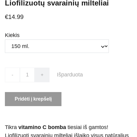
Liofilizuotų svarainių milteliai
€14.99
Kiekis
Išparduota
-
+
Pridėti į krepšelį
Tikra
vitamino C bomba
tiesiai iš gamtos!
Liofilizuoti svarainių milteliai išlaiko visus natūralius