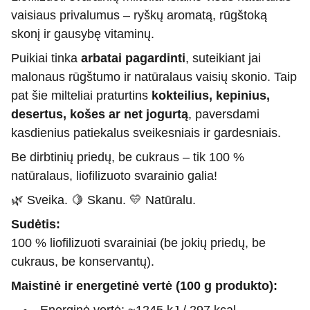
vaisiaus privalumus – ryškų aromatą, rūgštoką
skonį ir gausybę vitaminų.
Puikiai tinka
arbatai pagardinti
, suteikiant jai
malonaus rūgštumo ir natūralaus vaisių skonio. Taip
pat šie milteliai praturtins
kokteilius, kepinius,
desertus, košes ar net jogurtą
, paversdami
kasdienius patiekalus sveikesniais ir gardesniais.
Be dirbtinių priedų, be cukraus – tik 100 %
natūralaus, liofilizuoto svarainio galia!
🌿 Sveika. 🍋 Skanu. 💛 Natūralu.
Sudėtis:
100 % liofilizuoti svarainiai (be jokių priedų, be
cukraus, be konservantų).
Maistinė ir energetinė vertė (100 g produkto):
Energinė vertė: ~1245 kJ / 297 kcal