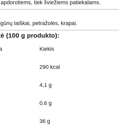
i apdorotiems, tiek šviežiems patiekalams.
ogūnų laiškai, petražolės, krapai.
tė (100 g produkto):
a
Kiekis
290 kcal
4,1 g
0,6 g
36 g