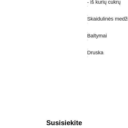
- iš kurių cukrų
Skaidulinės medž
Baltymai
Druska
Susisiekite