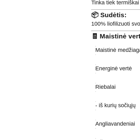
Tinka tiek termiška
📦
Sudėtis:
100% liofilizuoti sv
🧾
Maistinė ver
Maistinė medžiag
Energinė vertė
Riebalai
- iš kurių sočiųjų
Angliavandeniai