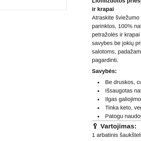
Liofilizuotos prie
ir krapai
Atraskite šviežumo
parinktos, 100% natū
petražolės ir krapai
savybes be jokių pr
salotoms, padažams
pagardinti.
Savybės:
Be druskos, cu
Išsaugotas na
Ilgas galiojimo
Tinka keto, ve
Patogu naudoti
🥄
Vartojimas:
1 arbatinis šaukštel