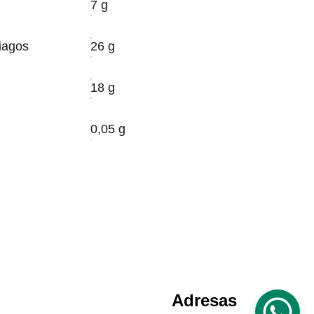
7 g
iagos
26 g
18 g
0,05 g
Adresas