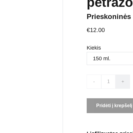
petražo
Prieskoninės 
€12.00
Kiekis
-
+
Pridėti į krepšelį