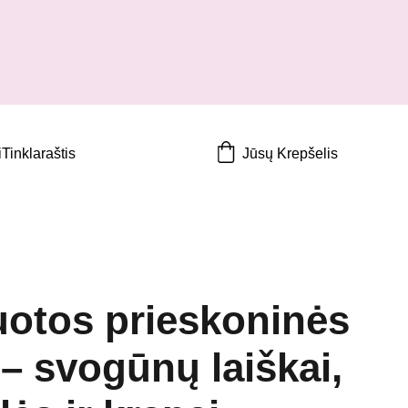
i
Tinklaraštis
Jūsų Krepšelis
zuotos prieskoninės
 – svogūnų laiškai,