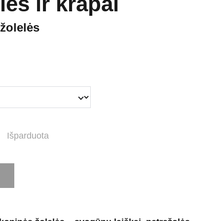
lės ir krapai
žolelės
Išparduota