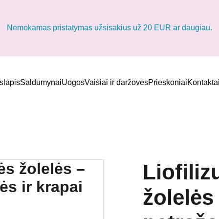
Nemokamas pristatymas užsisakius už 20 EUR ar daugiau.
slapis
Saldumynai
Uogos
Vaisiai ir daržovės
Prieskoniai
Kontakta
Liofili
žolelės