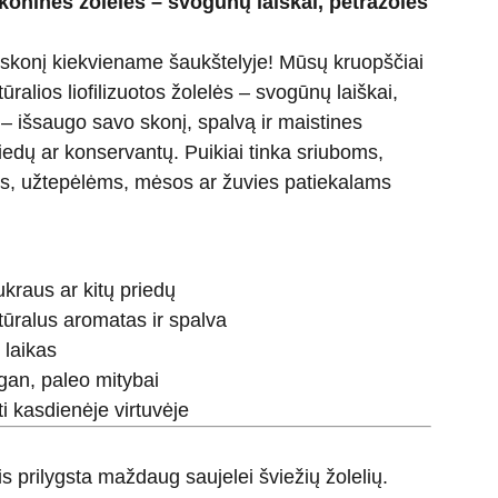
skoninės žolelės – svogūnų laiškai, petražolės
 skonį kiekviename šaukštelyje! Mūsų kruopščiai
ralios liofilizuotos žolelės – svogūnų laiškai,
 – išsaugo savo skonį, spalvą ir maistines
iedų ar konservantų. Puikiai tinka sriuboms,
, užtepėlėms, mėsos ar žuvies patiekalams
kraus ar kitų priedų
tūralus aromatas ir spalva
 laikas
gan, paleo mitybai
 kasdienėje virtuvėje
is prilygsta maždaug saujelei šviežių žolelių.