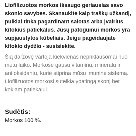
Liofilizuotos morkos išsaugo geriausias savo
skonio savybes. Skanaukite kaip traškų užkandį,
puikiai tinka pagardinant salotas arba įvairius
kitokius patiekalus. Jūsų patogumui morkos yra
supjaustytos kūbeliais. Jeigu pageidaujate
kitokio dydžio - susisiekite.
Šią daržovę vartoja kiekvienas nepriklausomai nuo
metų laiko. Morkose gausu vitaminų, mineralų ir
antioksidantų, kurie stiprina mūsų imuninę sistemą.
Liofilizuotos morkosi suteikia ypatingą skonį bet
kokiam patiekalui.
Sudėtis:
Morkos 100 %.