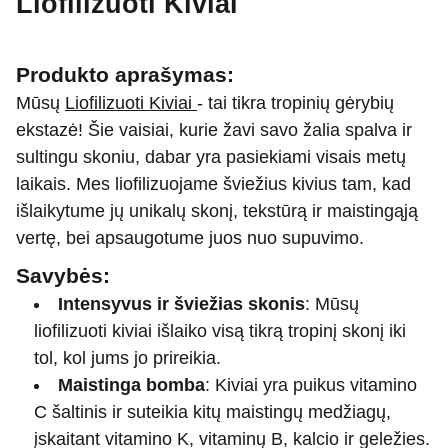
Liofilizuoti Kiviai
Produkto aprašymas:
Mūsų
Liofilizuoti Kiviai
- tai tikra tropinių gėrybių
ekstazė! Šie vaisiai, kurie žavi savo žalia spalva ir
sultingu skoniu, dabar yra pasiekiami visais metų
laikais. Mes liofilizuojame šviežius kivius tam, kad
išlaikytume jų unikalų skonį, tekstūrą ir maistingąją
vertę, bei apsaugotume juos nuo supuvimo.
Savybės:
Intensyvus ir šviežias skonis
: Mūsų
liofilizuoti kiviai išlaiko visą tikrą tropinį skonį iki
tol, kol jums jo prireikia.
Maistinga bomba
: Kiviai yra puikus vitamino
C šaltinis ir suteikia kitų maistingų medžiagų,
įskaitant vitamino K, vitaminų B, kalcio ir geležies.