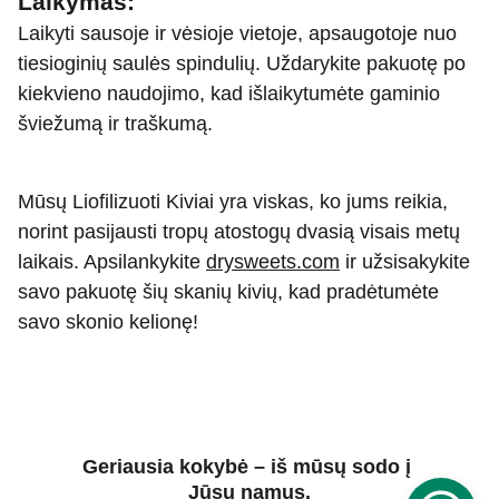
Laikymas:
Laikyti sausoje ir vėsioje vietoje, apsaugotoje nuo
tiesioginių saulės spindulių. Uždarykite pakuotę po
kiekvieno naudojimo, kad išlaikytumėte gaminio
šviežumą ir traškumą.
Mūsų Liofilizuoti Kiviai yra viskas, ko jums reikia,
norint pasijausti tropų atostogų dvasią visais metų
laikais. Apsilankykite
drysweets.com
ir užsisakykite
savo pakuotę šių skanių kivių, kad pradėtumėte
savo skonio kelionę!
Geriausia kokybė
 – iš 
mūsų sodo
 į 
Jūsų namus.