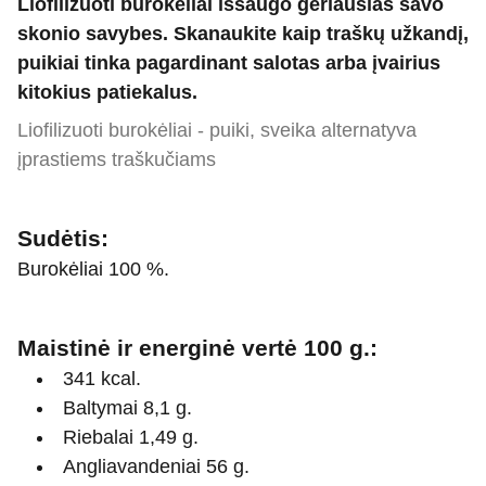
Liofilizuoti burokėliai išsaugo geriausias savo
skonio savybes. Skanaukite kaip traškų užkandį,
puikiai tinka pagardinant salotas arba įvairius
kitokius patiekalus.
Liofilizuoti burokėliai - puiki, sveika alternatyva
įprastiems traškučiams
Sudėtis:
Burokėliai 100 %.
Maistinė ir energinė vertė 100 g.:
341 kcal.
Baltymai 8,1 g.
Riebalai 1,49 g.
Angliavandeniai 56 g.