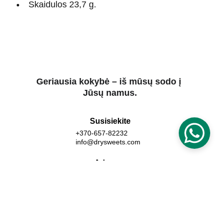
Skaidulos 23,7 g.
Geriausia kokybė
 – iš 
mūsų sodo
 į 
Jūsų namus.
Susisiekite
+370-657-82232
info@drysweets.com
Adresas
Lūšinės g. 5, Lieplaukės km. Telšių raj.
Lietuva, LT-87403