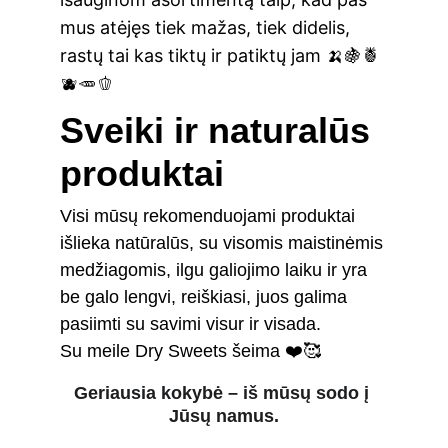
mus atėjęs tiek mažas, tiek didelis, 
rastų tai kas tiktų ir patiktų jam 🍌🍇🍍
🫐🥕🫑
Sveiki ir naturalūs 
produktai
Visi 
mūsų rekomenduojami produktai
išlieka natūralūs, su visomis 
maistinėmis 
medžiagomis
, 
ilgu galiojimo laiku
 ir yra 
be galo lengvi, reiškiasi, juos galima 
pasiimti su savimi visur ir visada.
Su meile 
Dry Sweets 
šeima ❤️🥰
Geriausia kokybė
 – iš 
mūsų sodo
 į 
Jūsų namus.