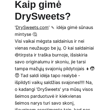
Kaip gimė 
DrySweets?
'
DrySweets.com
' 🍡 idėja gimė sūnaus 
mintyse 🤔
Visi 
vaikai mėgsta saldainius
 ir nei 
vienas neužaugo be jų. O kai saldainiai 
🍥
tirpsta ir traška burnoje
, 
išsiskiria 
savo originalumu ir skoniu
, jie tarsi 
tampa 
mažųjų svajonių pildytojais 
👧🧒
😇 Tad 
saldi idėja
 tapo realybė - 
išpildyti 
vaikų saldžias svajones
!!!! Na, 
o kadangi '
DrySweets
' yra mūsų visos 
šeimos parduotuvė 
ir kiekvienas 
šeimos narys turi 
savo skonį
, 
išauginom asortimentą taip, kad pas 